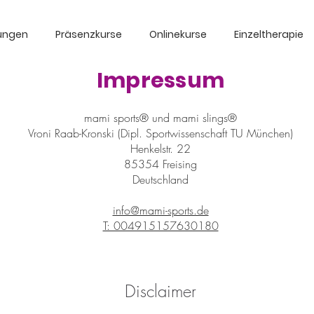
dungen
Präsenzkurse
Onlinekurse
Einzeltherapie
Impressum
mami sports® und mami slings®
Vroni Raab-Kronski (Dipl. Sportwissenschaft TU München)
Henkelstr. 22
85354 Freising
Deutschland
info@mami-sports.de
T: 004915157630180
Disclaimer